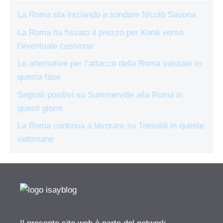
La Roma sta iniziando a sondare Nicolò Savona
La Roma ha fissato il prezzo per Koné verso
l’eventuale cessione
Le alternative per l’attacco della Roma valutate in
questa fase
Segnali positivi su Summerville alla Roma in
questi giorni
La Roma continua a lavorare su Tresoldi in queste
settimane