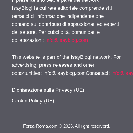
Il presente sito web è parte del network
IsayBlog! la cui rete editoriale comprende siti
tematici di informazione indipendente che
contano sul contributo di appassionati ed esperti
del settore. Per pubblicità, comunicati e
collaborazioni:
info@isayblog.com
This website is part of the IsayBlog! network. For
advertising, press releases and other
opportunities:
info@isayblog.comContattaci
:
info@isa
Dichiarazione sulla Privacy (UE)
Cookie Policy (UE)
Forza-Roma.com © 2026. All right reserverd.