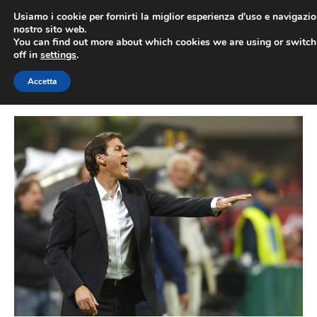
Vai
Usiamo i cookie per fornirti la miglior esperienza d'uso e navigazio
al
nostro sito web.
You can find out more about which cookies we are using or switc
contenuto
ME
off in
settings
.
Accetta