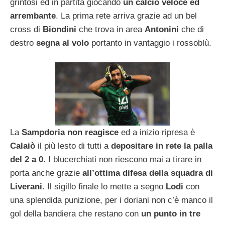
grintosi ed in partita giocando
un calcio veloce ed
arrembante
. La prima rete arriva grazie ad un bel
cross di
Biondini
che trova in area
Antonini
che di
destro
segna al volo
portanto in vantaggio i rossoblù.
La
Sampdoria non reagisce
ed a inizio ripresa è
Calaiò
il più lesto di tutti a
depositare in rete la palla
del 2 a 0
. I blucerchiati non riescono mai a tirare in
porta anche grazie
all’ottima difesa della squadra di
Liverani
. Il sigillo finale lo mette a segno
Lodi
con
una splendida punizione, per i doriani non c’è manco il
gol della bandiera che restano con
un punto in tre