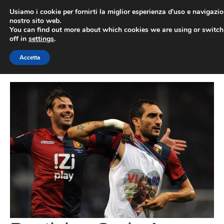
Vai
Usiamo i cookie per fornirti la miglior esperienza d'uso e navigazio
al
nostro sito web.
You can find out more about which cookies we are using or switc
contenuto
ME
off in
settings
.
Accetta