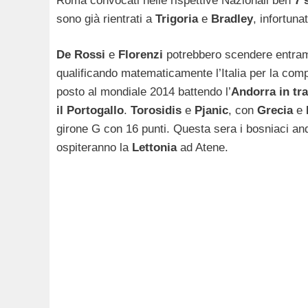
Roma convocati nelle rispettive Nazionali ben
7 
sono già rientrati a
Trigoria
e
Bradley
, infortuna
De Rossi
e
Florenzi
potrebbero scendere entram
qualificando matematicamente l’Italia per la com
posto al mondiale 2014 battendo l’
Andorra in tra
il Portogallo
.
Torosidis
e
Pjanic
, con
Grecia
e
girone G con 16 punti. Questa sera i bosniaci and
ospiteranno la
Lettonia
ad Atene.