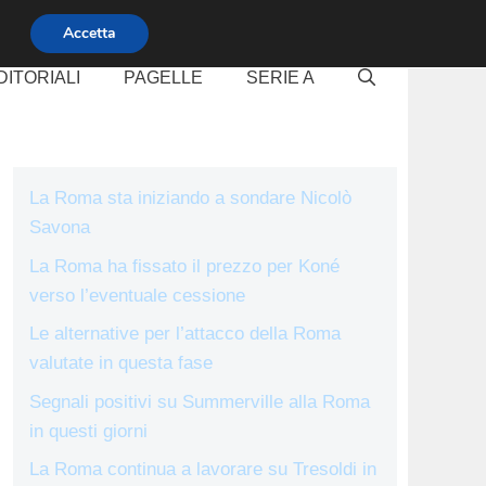
Accetta
DITORIALI
PAGELLE
SERIE A
La Roma sta iniziando a sondare Nicolò
Savona
La Roma ha fissato il prezzo per Koné
verso l’eventuale cessione
Le alternative per l’attacco della Roma
valutate in questa fase
Segnali positivi su Summerville alla Roma
in questi giorni
La Roma continua a lavorare su Tresoldi in