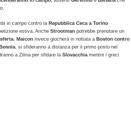
scenderanno in campo
, assenti
Gervinho
e
Benatia
che
to.
bi in campo contro la
Repubblica Ceca a Torino
petizione estiva. Anche
Strootman
potrebbe prenotare un
sferta
.
Maicon
invece giocherà in nottata a
Boston contro
Bosnia
, si sfideranno a distanza per il primo posto nel
ranno a Zilina per sfidare la
Slovacchia
mentre i greci