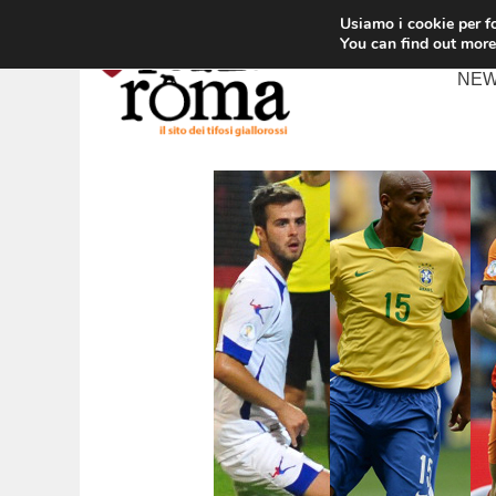
Vai
Usiamo i cookie per fo
al
You can find out more
contenuto
NE