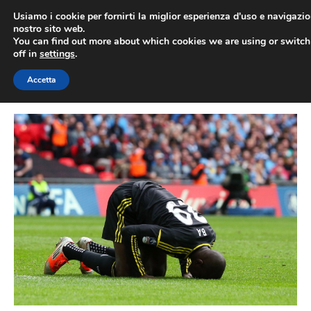
Vai
Usiamo i cookie per fornirti la miglior esperienza d'uso e navigazio
al
nostro sito web.
You can find out more about which cookies we are using or switc
contenuto
ME
off in
settings
.
Accetta