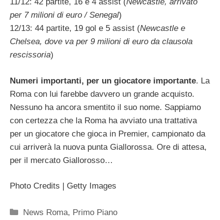
11/12: 42 partite, 16 e 4 assist (
Newcastle, arrivato
per 7 milioni di euro / Senegal
)
12/13: 44 partite, 19 gol e 5 assist (
Newcastle e
Chelsea, dove va per 9 milioni di euro da clausola
rescissoria
)
Numeri importanti, per un giocatore importante
. La
Roma con lui farebbe davvero un grande acquisto.
Nessuno ha ancora smentito il suo nome. Sappiamo
con certezza che la Roma ha avviato una trattativa
per un giocatore che gioca in Premier, campionato da
cui arriverà la nuova punta Giallorossa. Ore di attesa,
per il mercato Giallorosso…
Photo Credits | Getty Images
Categorie
News Roma
,
Primo Piano