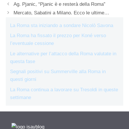
Ag. Pjanic, “Pjanic è e resterà della Roma”
Mercato, Sabatini a Milano. Ecco le ultime…
La Roma sta iniziando a sondare Nicolò Savona
La Roma ha fissato il prezzo per Koné verso
l’eventuale cessione
Le alternative per l’attacco della Roma valutate in
questa fase
Segnali positivi su Summerville alla Roma in
questi giorni
La Roma continua a lavorare su Tresoldi in queste
settimane