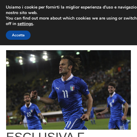
Vai
Usiamo i cookie per fornirti la miglior esperienza d'uso e navigazio
al
nostro sito web.
You can find out more about which cookies we are using or switc
contenuto
ME
off in
settings
.
Accetta