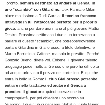
Toronto,
sembra destinato ad andare al Genoa, in
uno “scambio” con Gilardino
. L’ex Parma e Milan
piace moltissimo a Rudi Garcia:
il tecnico francese
intravede in lui l’attaccante perfetto per il proprio
gioco
, anche per dare una mano al più giovane Mattia
Destro. Prossima settimana i due club torneranno a
parlare di questo “scambio”, che potrebbe/dovrebbe
portare Gilardino in Giallorosso, a titolo definitivo, e
Marco Borriello al Grifone, ma solo in prestito. Perché
Gonzalo Bueno, direte voi. Ebbene: il giovane talento
uruguagio piace molto al Genoa, che però ha difficoltà
ad acquistarlo visto il prezzo del cartellino. E’ qui che
entra in ballo la Roma:
il club Giallorosso potrebbe
entrare nella trattativa ed aiutare il Genoa a
prendere il giocatore
, quindi operazione in
comproprietà, per poi chiedere uno sconto su
Gilardino. I due club ci pensano. Sabatini vuole Bueno