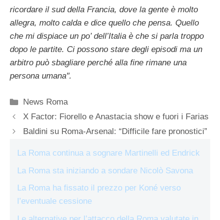
ricordare il sud della Francia, dove la gente è molto
allegra, molto calda e dice quello che pensa. Quello
che mi dispiace un po’ dell’Italia è che si parla troppo
dopo le partite. Ci possono stare degli episodi ma un
arbitro può sbagliare perché alla fine rimane una
persona umana".
Categorie
News Roma
X Factor: Fiorello e Anastacia show e fuori i Farias
Baldini su Roma-Arsenal: “Difficile fare pronostici”
La Roma continua a sognare Martinelli ed Endrick
La Roma sta iniziando a sondare Nicolò Savona
La Roma ha fissato il prezzo per Koné verso
l’eventuale cessione
Le alternative per l’attacco della Roma valutate in