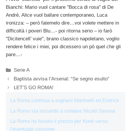
Bianchi: Mario vuol cantare "Bocca di rosa" di De
Andrè, Alice vuol ballare contemporaneo, Luca
ironizza: – però fatemelo dire…voi volete mettere in
difficoltà i poveri Blu…- poi ritorna serio – io farò
"Dicitencell’ vuie", brano classico napoletano, voglio
rendere felice i miei, poi dicessero un pò quel che gli
pare…-
Categorie
Serie A
Baptista avvisa l’Arsenal: “Se segno esulto”
LET’S GO ROMA!
La Roma continua a sognare Martinelli ed Endrick
La Roma sta iniziando a sondare Nicolò Savona
La Roma ha fissato il prezzo per Koné verso
l’eventuale cessione