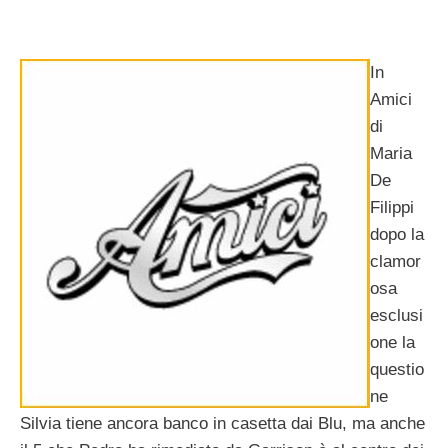
In
Amici
di
Maria
De
Filippi
dopo la
clamor
osa
esclusi
one la
questio
ne
Silvia tiene ancora banco in casetta dai Blu, ma anche