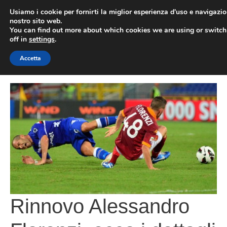
Vai
Usiamo i cookie per fornirti la miglior esperienza d'uso e navigazio
al
nostro sito web.
You can find out more about which cookies we are using or switc
contenuto
ME
off in
settings
.
Accetta
Rinnovo Alessandro