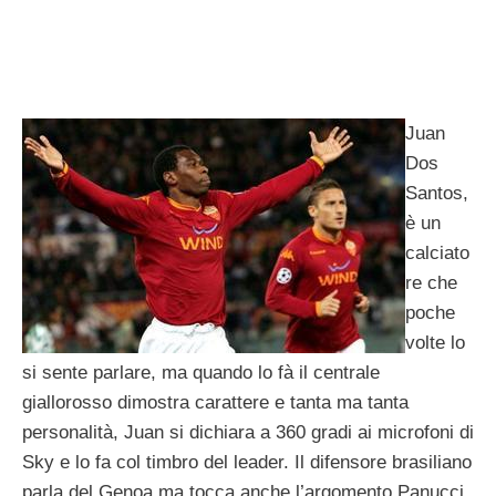
Juan
Dos
Santos,
è un
calciato
re che
poche
volte lo
si sente parlare, ma quando lo fà il centrale
giallorosso dimostra carattere e tanta ma tanta
personalità, Juan si dichiara a 360 gradi ai microfoni di
Sky e lo fa col timbro del leader. Il difensore brasiliano
parla del Genoa ma tocca anche l’argomento Panucci,