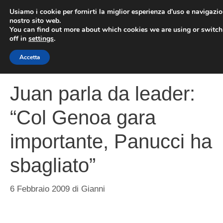
Vai
Usiamo i cookie per fornirti la miglior esperienza d'uso e navigazio
al
nostro sito web.
You can find out more about which cookies we are using or switc
contenuto
ME
off in
settings
.
Accetta
Juan parla da leader:
“Col Genoa gara
importante, Panucci ha
sbagliato”
6 Febbraio 2009
di
Gianni