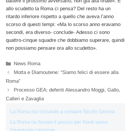
battere il prossimo avversario, non già alla finale». E
allo scudetto la Roma ci pensa? Del resto ha un
ritardo inferiore rispetto a quello che aveva l’anno
scorso di questi tempi: «Ma lo scorso anno eravamo
secondi, era diverso- conclude- Adesso ci sono
quattro-cinque squadre che dobbiamo superare, quindi
non possiamo pensare ora allo scudetto».
Categorie
News Roma
Motta e Diamoutene: “Siamo felici di essere alla
Roma”
Processo GEA: deferiti Alessandro Moggi, Gallo,
Calleri e Zavaglia
La Roma sta iniziando a sondare Nicolò Savona
La Roma ha fissato il prezzo per Koné verso
l’eventuale cessione