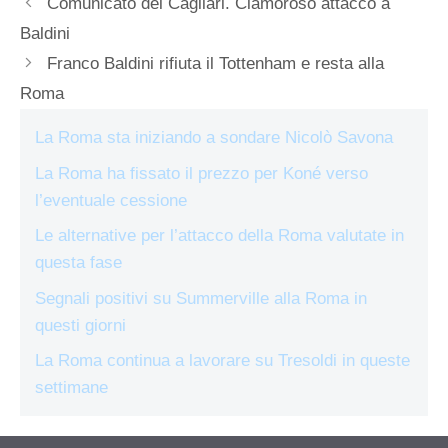
Comunicato del Cagliari. Clamoroso attacco a
Baldini
Franco Baldini rifiuta il Tottenham e resta alla
Roma
La Roma sta iniziando a sondare Nicolò Savona
La Roma ha fissato il prezzo per Koné verso
l’eventuale cessione
Le alternative per l’attacco della Roma valutate in
questa fase
Segnali positivi su Summerville alla Roma in
questi giorni
La Roma continua a lavorare su Tresoldi in queste
settimane