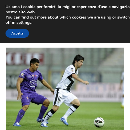
Vai
Usiamo i cookie per fornirti la miglior esperienza d'uso e navigazio
al
nostro sito web.
You can find out more about which cookies we are using or switc
contenuto
ME
off in
settings
.
Accetta