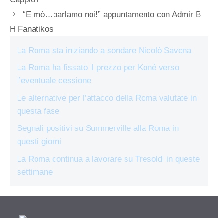
“E mò…parlamo noi!” appuntamento con Admir B
H Fanatikos
La Roma sta iniziando a sondare Nicolò Savona
La Roma ha fissato il prezzo per Koné verso
l’eventuale cessione
Le alternative per l’attacco della Roma valutate in
questa fase
Segnali positivi su Summerville alla Roma in
questi giorni
La Roma continua a lavorare su Tresoldi in queste
settimane