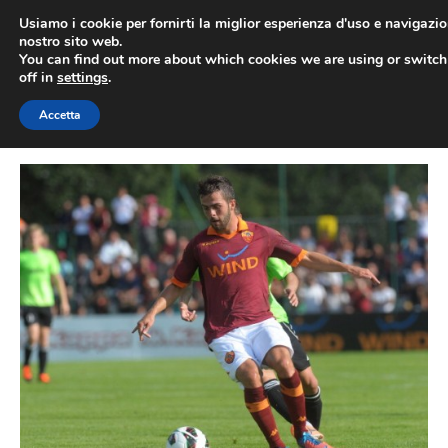
Vai
Usiamo i cookie per fornirti la miglior esperienza d'uso e navigazio
al
nostro sito web.
You can find out more about which cookies we are using or switc
contenuto
ME
off in
settings
.
Accetta