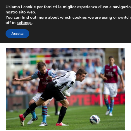
Vai
Usiamo i cookie per fornirti la miglior esperienza d'uso e navigazio
al
nostro sito web.
You can find out more about which cookies we are using or switc
contenuto
ME
off in
settings
.
Accetta