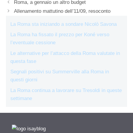
Roma, a gennaio un altro budget
Allenamento mattutino dell’11/09, resoconto
La Roma sta iniziando a sondare Nicolò Savona
La Roma ha fissato il prezzo per Koné verso
l’eventuale cessione
Le alternative per l’attacco della Roma valutate in
questa fase
Segnali positivi su Summerville alla Roma in
questi giorni
La Roma continua a lavorare su Tresoldi in queste
settimane