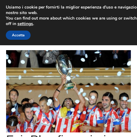
Vai
Usiamo i cookie per fornirti la miglior esperienza d'uso e navigazio
al
nostro sito web.
You can find out more about which cookies we are using or switc
contenuto
ME
off in
settings
.
Accetta