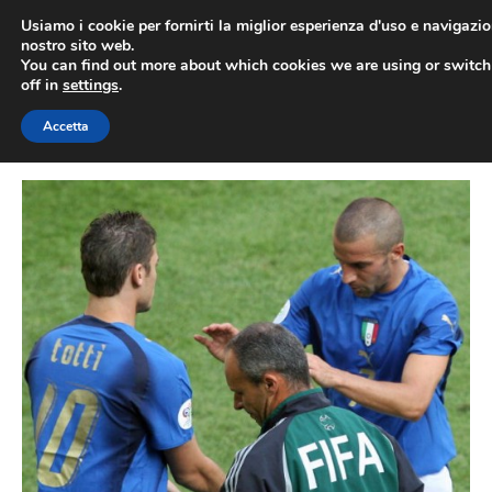
Vai
Usiamo i cookie per fornirti la miglior esperienza d'uso e navigazio
al
nostro sito web.
You can find out more about which cookies we are using or switc
contenuto
ME
off in
settings
.
Accetta