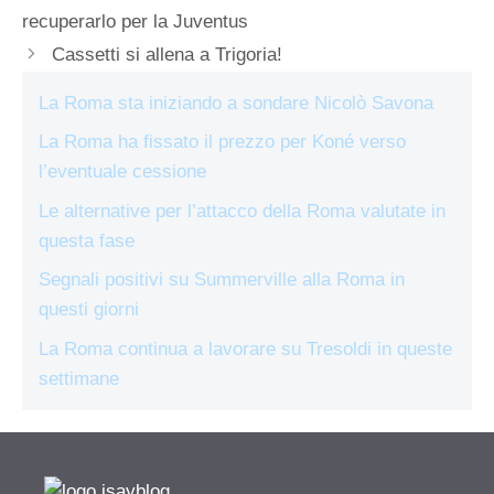
recuperarlo per la Juventus
Cassetti si allena a Trigoria!
La Roma sta iniziando a sondare Nicolò Savona
La Roma ha fissato il prezzo per Koné verso
l’eventuale cessione
Le alternative per l’attacco della Roma valutate in
questa fase
Segnali positivi su Summerville alla Roma in
questi giorni
La Roma continua a lavorare su Tresoldi in queste
settimane