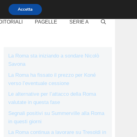
Accetta
DITORIALI
PAGELLE
SERIE A
La Roma sta iniziando a sondare Nicolò
Savona
La Roma ha fissato il prezzo per Koné
verso l’eventuale cessione
Le alternative per l’attacco della Roma
valutate in questa fase
Segnali positivi su Summerville alla Roma
in questi giorni
La Roma continua a lavorare su Tresoldi in