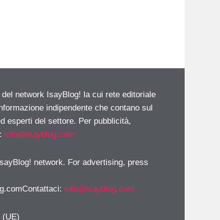
 del network IsayBlog! la cui rete editoriale
 informazione indipendente che contano sul
d esperti del settore. Per pubblicità,
i:
info@isayblog.com
 IsayBlog! network. For advertising, press
g.comContattaci
:
info@isayblog.com
y (UE)