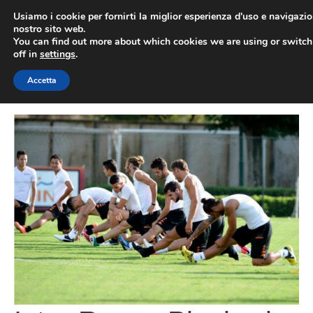
Vai
Usiamo i cookie per fornirti la miglior esperienza d'uso e navigazio
al
nostro sito web.
You can find out more about which cookies we are using or switc
contenuto
ME
off in
settings
.
Accetta