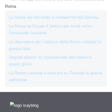
Roma
La Roma sta iniziando a sondare Nicolò Savona
La Roma ha fissato il prezzo per Koné verso
l’eventuale cessione
Le alternative per l’attacco della Roma valutate in
questa fase
Segnali positivi su Summerville alla Roma in
questi giorni
La Roma continua a lavorare su Tresoldi in queste
settimane