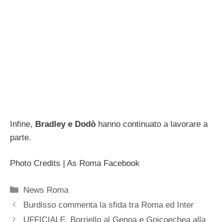
Infine,
Bradley e Dodò
hanno continuato a lavorare a
parte.
Photo Credits | As Roma Facebook
Categorie
News Roma
Burdisso commenta la sfida tra Roma ed Inter
UFFICIALE. Borriello al Genoa e Goicoechea alla