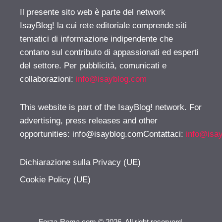
Il presente sito web è parte del network
IsayBlog! la cui rete editoriale comprende siti
tematici di informazione indipendente che
contano sul contributo di appassionati ed esperti
del settore. Per pubblicità, comunicati e
collaborazioni:
info@isayblog.com
This website is part of the IsayBlog! network. For
advertising, press releases and other
opportunities:
info@isayblog.comContattaci
:
info@isa
Dichiarazione sulla Privacy (UE)
Cookie Policy (UE)
Forza-Roma.com © 2026. All right reserverd.