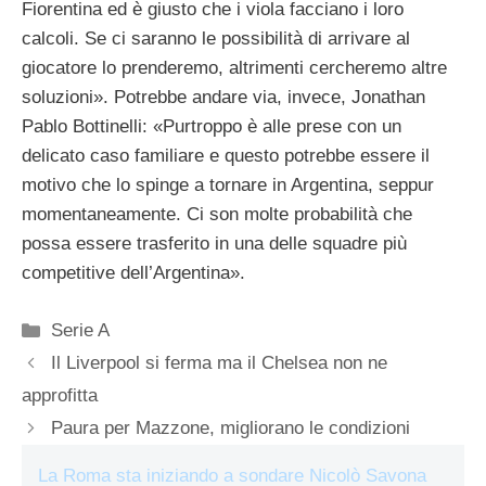
Fiorentina ed è giusto che i viola facciano i loro
calcoli. Se ci saranno le possibilità di arrivare al
giocatore lo prenderemo, altrimenti cercheremo altre
soluzioni». Potrebbe andare via, invece, Jonathan
Pablo Bottinelli: «Purtroppo è alle prese con un
delicato caso familiare e questo potrebbe essere il
motivo che lo spinge a tornare in Argentina, seppur
momentaneamente. Ci son molte probabilità che
possa essere trasferito in una delle squadre più
competitive dell’Argentina».
Categorie
Serie A
Il Liverpool si ferma ma il Chelsea non ne
approfitta
Paura per Mazzone, migliorano le condizioni
La Roma sta iniziando a sondare Nicolò Savona