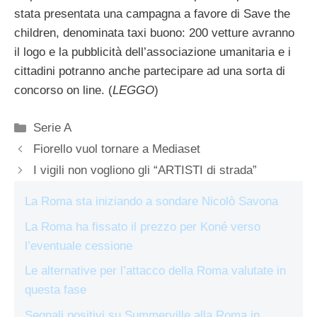
stata presentata una campagna a favore di Save the
children, denominata taxi buono: 200 vetture avranno
il logo e la pubblicità dell’associazione umanitaria e i
cittadini potranno anche partecipare ad una sorta di
concorso on line. (
LEGGO
)
Categorie
Serie A
Fiorello vuol tornare a Mediaset
I vigili non vogliono gli “ARTISTI di strada”
La Roma sta iniziando a sondare Nicolò Savona
La Roma ha fissato il prezzo per Koné verso
l’eventuale cessione
Le alternative per l’attacco della Roma valutate in
questa fase
Segnali positivi su Summerville alla Roma in