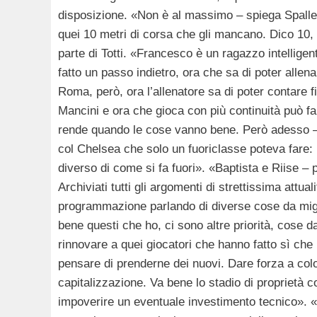
disposizione. «Non è al massimo – spiega Spallett
quei 10 metri di corsa che gli mancano. Dico 10, 
parte di Totti. «Francesco è un ragazzo intellige
fatto un passo indietro, ora che sa di poter allen
Roma, però, ora l’allenatore sa di poter contare f
Mancini e ora che gioca con più continuità può fa
rende quando le cose vanno bene. Però adesso – 
col Chelsea che solo un fuoriclasse poteva fare: i
diverso di come si fa fuori». «Baptista e Riise –
Archiviati tutti gli argomenti di strettissima attual
programmazione parlando di diverse cose da migl
bene questi che ho, ci sono altre priorità, cose d
rinnovare a quei giocatori che hanno fatto sì che 
pensare di prenderne dei nuovi. Dare forza a colo
capitalizzazione. Va bene lo stadio di proprietà 
impoverire un eventuale investimento tecnico». «E 