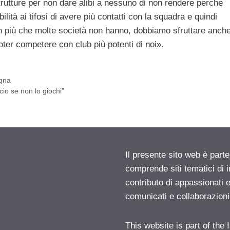
trutture per non dare alibi a nessuno di non rendere perchè
ilità ai tifosi di avere più contatti con la squadra e quindi
a in più che molte società non hanno, dobbiamo sfruttare anch
er competere con club più potenti di noi».
ogna
cio se non lo giochi”
Il presente sito web è parte
comprende siti tematici di
contributo di appassionati e
comunicati e collaborazion
This website is part of the