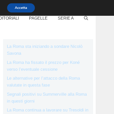
Accetta
DITORIALI
PAGELLE
SERIE A
La Roma sta iniziando a sondare Nicolò
Savona
La Roma ha fissato il prezzo per Koné
verso l’eventuale cessione
Le alternative per l’attacco della Roma
valutate in questa fase
Segnali positivi su Summerville alla Roma
in questi giorni
La Roma continua a lavorare su Tresoldi in