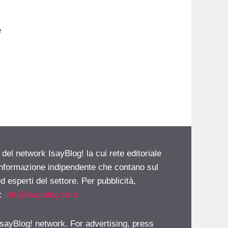
e
 del network IsayBlog! la cui rete editoriale
 informazione indipendente che contano sul
d esperti del settore. Per pubblicità,
i:
info@isayblog.com
 IsayBlog! network. For advertising, press