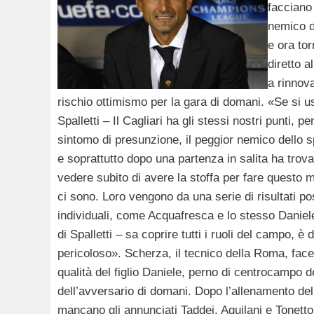
facciano 
nemico d
e ora tor
diretto a
a rinnova
rischio ottimismo per la gara di domani. «Se si u
Spalletti – Il Cagliari ha gli stessi nostri punti
sintomo di presunzione, il peggior nemico dello spo
e soprattutto dopo una partenza in salita ha trov
vedere subito di avere la stoffa per fare questo m
ci sono. Loro vengono da una serie di risultati po
individuali, come Acquafresca e lo stesso Daniele 
di Spalletti – sa coprire tutti i ruoli del campo, è 
pericoloso». Scherza, il tecnico della Roma, face
qualità del figlio Daniele, perno di centrocampo d
dell’avversario di domani. Dopo l’allenamento del 
mancano gli annunciati Taddei, Aquilani e Tonetto, 