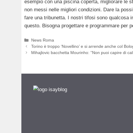
esempio con una piscina coperta, migliorare le s
non messi nelle migliori condizioni. Dare la possib
fare una tribunetta. I nostri tifosi sono qualcos
questo. Bisogna progettare e programmare per pot
Categorie
News Roma
Torino è troppo ‘Novellino’ e si arrende anche col Bol
Mihajlovic bacchetta Mourinho: “Non puoi capire di cal