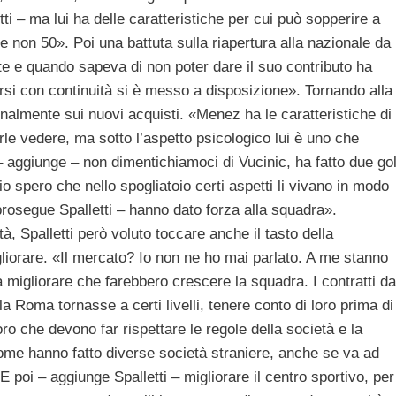
i – ma lui ha delle caratteristiche per cui può sopperire a
e non 50». Poi una battuta sulla riapertura alla nazionale da
nte e quando sapeva di non poter dare il suo contributo ha
arsi con continuità si è messo a disposizione». Tornando alla
inalmente sui nuovi acquisti. «Menez ha le caratteristiche di
rle vedere, ma sotto l’aspetto psicologico lui è uno che
aggiunge – non dimentichiamoci di Vucinic, ha fatto due go
o spero che nello spogliatoio certi aspetti li vivano in modo
 prosegue Spalletti – hanno dato forza alla squadra».
ità, Spalletti però voluto toccare anche il tasto della
iorare. «Il mercato? Io non ne ho mai parlato. A me stanno
a migliorare che farebbero crescere la squadra. I contratti da
la Roma tornasse a certi livelli, tenere conto di loro prima di
ro che devono far rispettare le regole della società e la
come hanno fatto diverse società straniere, anche se va ad
poi – aggiunge Spalletti – migliorare il centro sportivo, per