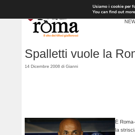
Vai
Usiamo i cookie per fo
al
You can find out more
contenuto
NE
Spalletti vuole la R
14 Dicembre 2008
di
Gianni
È Roma-C
la strisc