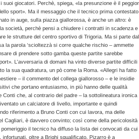
i suoi giocatori. Perchè, spiega, «la presunzione è il peggior
ello sport». Ma il messaggio che il tecnico prima contestato
nato in auge, sulla piazza giallorossa, è anche un altro: è
lla società, perchè pensi a chiudere i contratti in scadenza e
re le strutture del centro sportivo di Trigoria. Ma si parte dal
sa la parola ‘scioltezzà si corre qualche rischio – ammette
, pensare di prendere sotto gamba queste partite sarebbe
rt». L’avversaria di domani ha vinto diverse partite difficili
ato la sua quadratura, un pò come la Roma. «Allegri ha fatto
estiere – il commento del collega giallorosso – e le insidie
sitivi che portano entusiasmo, in più hanno delle qualità
Conti che, al contrario del padre – la sottolineatura ironica
diventato un calciatore di livello, importante e quindi
ndo riferimento a Bruno Conti con cui lavora, ma delle
el Cagliari, è davvero convinto; così come della pericolosità
pomeriggio il tecnico ha diffuso la lista dei convocati da cui
infortunati, oltre a Brighi squalificato. Pizarro è a