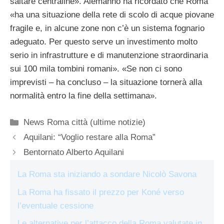
saltare centraline». Alemanno ha ricordato che Roma
«ha una situazione della rete di scolo di acque piovane
fragile e, in alcune zone non c’è un sistema fognario
adeguato. Per questo serve un investimento molto
serio in infrastrutture e di manutenzione straordinaria
sui 100 mila tombini romani». «Se non ci sono
imprevisti – ha concluso – la situazione tornerà alla
normalità entro la fine della settimana».
Categorie
News Roma città (ultime notizie)
Aquilani: “Voglio restare alla Roma”
Bentornato Alberto Aquilani
La Roma sta iniziando a sondare Nicolò Savona
La Roma ha fissato il prezzo per Koné verso
l’eventuale cessione
Le alternative per l’attacco della Roma valutate in