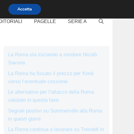
Accetta
DITORIALI
PAGELLE
SERIE A
La Roma sta iniziando a sondare Nicolò
Savona
La Roma ha fissato il prezzo per Koné
verso l’eventuale cessione
Le alternative per l’attacco della Roma
valutate in questa fase
Segnali positivi su Summerville alla Roma
in questi giorni
La Roma continua a lavorare su Tresoldi in