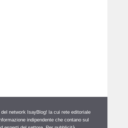
 del network IsayBlog! la cui rete editoriale
 informazione indipendente che contano sul
d esperti del settore. Per pubblicità,