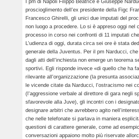
I pm di Napoli Filippo Beatrice e Giuseppe Nardu
proscioglimento dell’ex presidente della Figc Fra
Francesco Ghirelli, gli unici due imputati del proc
non luogo a procedere. Lo si è appreso oggi nel 
processo in corso nei confronti di 11 imputati che
L’udienza di oggi, durata circa sei ore è stata de
generale della Juventus. Per il pm Narducci, che h
dagli atti dell’inchiesta non emerge un teorema s
sportivi. Egli risponde invece «di quello che ha fa
rilevante all’organizzazione (la presunta associ
le vicende citate da Narducci, l’ostracismo nei c
(l’aggressione verbale al direttore di gara negli s
sfavorevole alla Juve), gli incontri con i designa
designare arbitri che avrebbero agito nell’interess
che nelle telefonate si parlava in maniera esplici
questioni di carattere generale, come ad esempio 
conversazioni appaiono molto più riservate allor