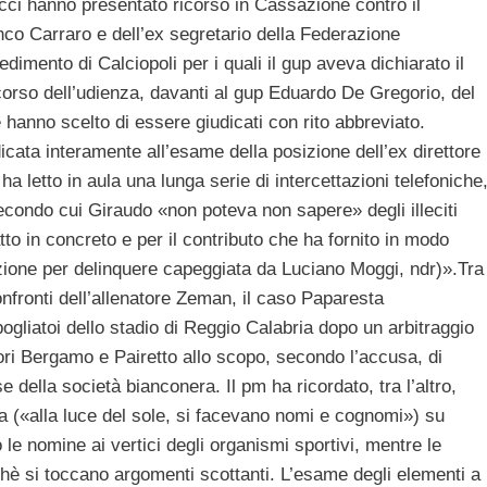
cci hanno presentato ricorso in Cassazione contro il
nco Carraro e dell’ex segretario della Federazione
edimento di Calciopoli per i quali il gup aveva dichiarato il
corso dell’udienza, davanti al gup Eduardo De Gregorio, del
 hanno scelto di essere giudicati con rito abbreviato.
dicata interamente all’esame della posizione dell’ex direttore
a letto in aula una lunga serie di intercettazioni telefoniche
econdo cui Giraudo «non poteva non sapere» degli illeciti
tto in concreto e per il contributo che ha fornito in modo
azione per delinquere capeggiata da Luciano Moggi, ndr)».Tra
onfronti dell’allenatore Zeman, il caso Paparesta
pogliatoi dello stadio di Reggio Calabria dopo un arbitraggio
tori Bergamo e Pairetto allo scopo, secondo l’accusa, di
e della società bianconera. Il pm ha ricordato, tra l’altro,
ta («alla luce del sole, si facevano nomi e cognomi») su
le nomine ai vertici degli organismi sportivi, mentre le
chè si toccano argomenti scottanti. L’esame degli elementi a