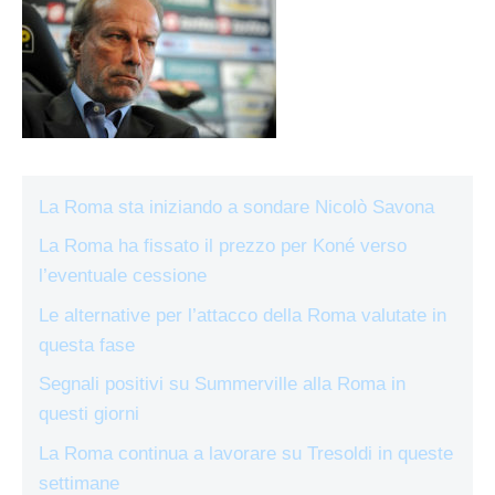
La Roma sta iniziando a sondare Nicolò Savona
La Roma ha fissato il prezzo per Koné verso
l’eventuale cessione
Le alternative per l’attacco della Roma valutate in
questa fase
Segnali positivi su Summerville alla Roma in
questi giorni
La Roma continua a lavorare su Tresoldi in queste
settimane