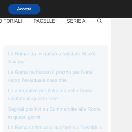
Accetta
DITORIALI
PAGELLE
SERIE A
La Roma sta iniziando a sondare Nicolò
Savona
La Roma ha fissato il prezzo per Koné
verso l’eventuale cessione
Le alternative per l’attacco della Roma
valutate in questa fase
Segnali positivi su Summerville alla Roma
in questi giorni
La Roma continua a lavorare su Tresoldi in