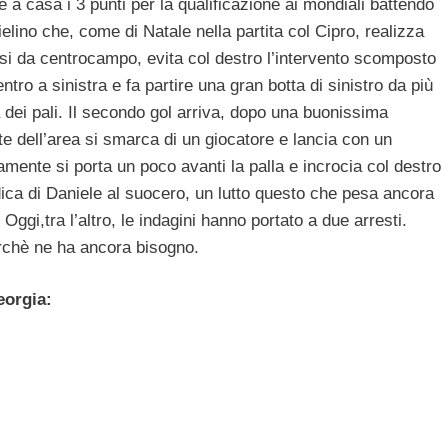
e a casa i 3 punti per la qualificazione ai mondiali battendo
lino che, come di Natale nella partita col Cipro, realizza
osi da centrocampo, evita col destro l’intervento scomposto
ntro a sinistra e fa partire una gran botta di sinistro da più
ra dei pali. Il secondo gol arriva, dopo una buonissima
ite dell’area si smarca di un giocatore e lancia con un
mente si porta un poco avanti la palla e incrocia col destro
dedica di Daniele al suocero, un lutto questo che pesa ancora
Oggi,tra l’altro, le indagini hanno portato a due arresti.
rchè ne ha ancora bisogno.
eorgia: