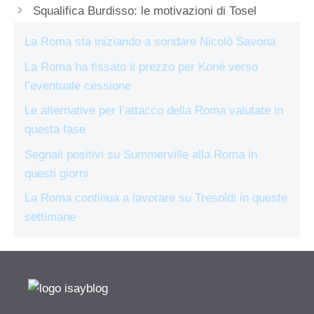
Squalifica Burdisso: le motivazioni di Tosel
La Roma sta iniziando a sondare Nicolò Savona
La Roma ha fissato il prezzo per Koné verso
l’eventuale cessione
Le alternative per l’attacco della Roma valutate in
questa fase
Segnali positivi su Summerville alla Roma in
questi giorni
La Roma continua a lavorare su Tresoldi in queste
settimane