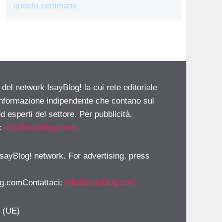
queste settimane
 del network IsayBlog! la cui rete editoriale
 informazione indipendente che contano sul
d esperti del settore. Per pubblicità,
i:
info@isayblog.com
 IsayBlog! network. For advertising, press
g.comContattaci
:
info@isayblog.com
y (UE)