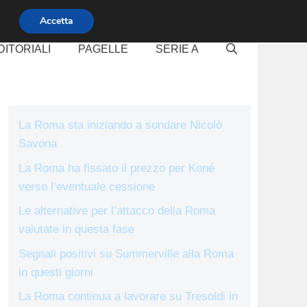
Accetta
DITORIALI
PAGELLE
SERIE A
La Roma sta iniziando a sondare Nicolò
Savona
La Roma ha fissato il prezzo per Koné
verso l’eventuale cessione
Le alternative per l’attacco della Roma
valutate in questa fase
Segnali positivi su Summerville alla Roma
in questi giorni
La Roma continua a lavorare su Tresoldi in