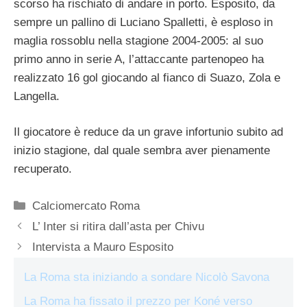
scorso ha rischiato di andare in porto. Esposito, da
sempre un pallino di Luciano Spalletti, è esploso in
maglia rossoblu nella stagione 2004-2005: al suo
primo anno in serie A, l’attaccante partenopeo ha
realizzato 16 gol giocando al fianco di Suazo, Zola e
Langella.
Il giocatore è reduce da un grave infortunio subito ad
inizio stagione, dal quale sembra aver pienamente
recuperato.
Categorie
Calciomercato Roma
L’ Inter si ritira dall’asta per Chivu
Intervista a Mauro Esposito
La Roma sta iniziando a sondare Nicolò Savona
La Roma ha fissato il prezzo per Koné verso