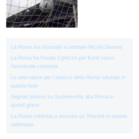
La Roma sta iniziando a sondare Nicolò Savona
La Roma ha fissato il prezzo per Koné verso
l’eventuale cessione
Le alternative per l’attacco della Roma valutate in
questa fase
Segnali positivi su Summerville alla Roma in
questi giorni
La Roma continua a lavorare su Tresoldi in queste
settimane