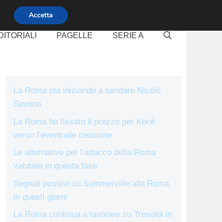
Accetta
DITORIALI
PAGELLE
SERIE A
La Roma sta iniziando a sondare Nicolò
Savona
La Roma ha fissato il prezzo per Koné
verso l’eventuale cessione
Le alternative per l’attacco della Roma
valutate in questa fase
Segnali positivi su Summerville alla Roma
in questi giorni
La Roma continua a lavorare su Tresoldi in