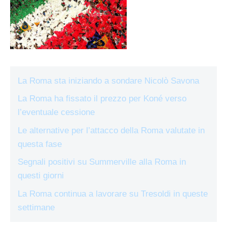
La Roma sta iniziando a sondare Nicolò Savona
La Roma ha fissato il prezzo per Koné verso
l’eventuale cessione
Le alternative per l’attacco della Roma valutate in
questa fase
Segnali positivi su Summerville alla Roma in
questi giorni
La Roma continua a lavorare su Tresoldi in queste
settimane