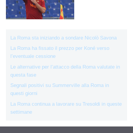
La Roma sta iniziando a sondare Nicolò Savona
La Roma ha fissato il prezzo per Koné verso
l’eventuale cessione
Le alternative per l’attacco della Roma valutate in
questa fase
Segnali positivi su Summerville alla Roma in
questi giorni
La Roma continua a lavorare su Tresoldi in queste
settimane