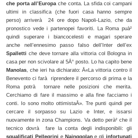
che porta all’Europa
che conta. La sfida coi campani
ultimi in classifica (che fuori casa hanno sempre
perso) arriverà 24 ore dopo Napoli-Lazio, che da
pronostico vede i partenopei favoriti. La Roma puà²
quindi superare i biancocelesti e magari sperare
anche nell’ennesimo passo falso dell’Inter dell’ex
Spalletti
che deve tornare alla vittoria col Bologna in
casa per non scivolare al 5Â° posto. Lo ha capito bene
Manolas
, che ieri ha dichiarato: Â«La vittoria contro il
Benevento ci farà riprendere il percorso di prima e la
Roma potrà tornare nelle posizioni che merita.
Cerchiamo di fare il massimo e alla fine facciamo i
conti. Io sono molto ottimistaÂ». Tre punti quindi per
cercare il sorpasso su Lazio e Inter, e issarsi
nuovamente in zona Champions. Va detto perà² che il
tecnico dovrà fare la conta degli indisponibili: gli
squalificati Pellegrini
e
Nainggolan
e gli
infortunati