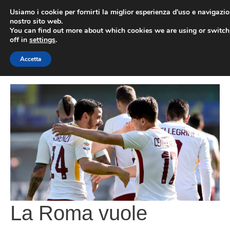
Vai
Usiamo i cookie per fornirti la miglior esperienza d'uso e navigazio
al
nostro sito web.
You can find out more about which cookies we are using or switc
contenuto
ME
off in
settings
.
Accetta
La Roma vuole