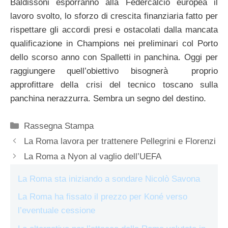
Baldissoni esporranno alla Federcalcio europea il
lavoro svolto, lo sforzo di crescita finanziaria fatto per
rispettare gli accordi presi e ostacolati dalla mancata
qualificazione in Champions nei preliminari col Porto
dello scorso anno con Spalletti in panchina. Oggi per
raggiungere quell’obiettivo bisognerà proprio
approfittare della crisi del tecnico toscano sulla
panchina nerazzurra. Sembra un segno del destino.
Categorie
Rassegna Stampa
La Roma lavora per trattenere Pellegrini e Florenzi
La Roma a Nyon al vaglio dell’UEFA
La Roma sta iniziando a sondare Nicolò Savona
La Roma ha fissato il prezzo per Koné verso
l’eventuale cessione