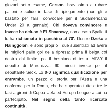
giovani sotto esame,
Gerson
, bravissimo a rubare
palloni e solido in fase di ripiegamento (non gli é
bastato per farsi convocare per il Sudamericano
Under 20 a gennaio).
Chi doveva convincere e
invece ha deluso é El Shaarawy
, non a caso Spalletti
lo ha
richiamato in panchina al 70′
. Dentro
Dzeko
e
Nainggolan
, e sono proprio i due subentrati ad avere
le migliori palle gol della ripresa: prima il belga col
destro dal limite, poi il bosniaco di testa. All’89’ il
debutto di Marchizza, 90 minuti invece per il
debuttante Seck. Lo
0-0 significa qualificazione per
entrambe
, un pezzo di storia per l’Astra e una
conferma per la Roma, che ha superato tutte e tre le
fasi a gironi di Coppa Uefa ed Europa League a cui ha
partecipato.
Nel segno della tanto ricercata
continuità
.