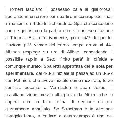
I romeni lasciano il possesso palla ai giallorossi,
sperando in un errore per ripartire in contropiede, ma i
7 mancini e i 4 destri schierati da Spalletti concedono
poco e gestiscono la partita come in un’esercitazione
a Trigoria. Era, effettivamente, poco pià¹ di questo.
L’azione pià¹ vivace del primo tempo arriva al 44′,
Alisson respinge su tiro di Alibec, concedendo il
possibile tap-in a Seto, finito perà² in offside e
comunque murato.
Spalletti approfitta della noia per
sperimentare
, dal 4-3-3 iniziale si passa ad un 3-5-2
con Palmieri, che aveva iniziato come mezz’ala, terzo
centrale accanto a Vermaelen e Juan Jesus. Il
brasiliano viene messo alla prova da Alibec, che lo
supera con un fallo prima di segnare un gol
giustamente annullato. Se Strootman é in versione
lavaggio lento, a brillare a centrocampo é uno dei