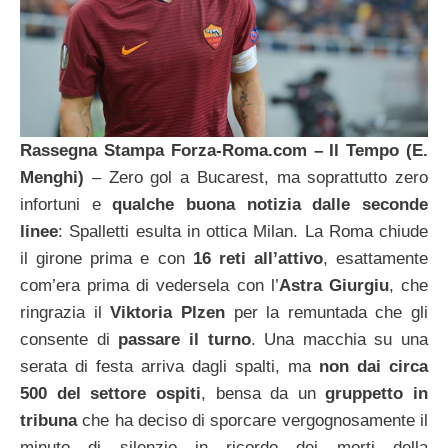
Rassegna Stampa Forza-Roma.com – Il Tempo (E.
Menghi)
– Zero gol a Bucarest, ma soprattutto zero
infortuni e
qualche buona notizia dalle seconde
linee
: Spalletti esulta in ottica Milan. La Roma chiude
il girone prima e con
16 reti all’attivo
, esattamente
com’era prima di vedersela con l’
Astra Giurgiu
, che
ringrazia il
Viktoria Plzen
per la remuntada che gli
consente di
passare il turno
. Una macchia su una
serata di festa arriva dagli spalti, ma
non dai circa
500 del settore ospiti
, bensa da un
gruppetto in
tribuna
che ha deciso di sporcare vergognosamente il
minuto di silenzio in ricordo dei morti della