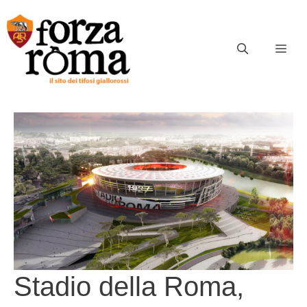
Vai
al
contenuto
ME
Stadio della Roma,