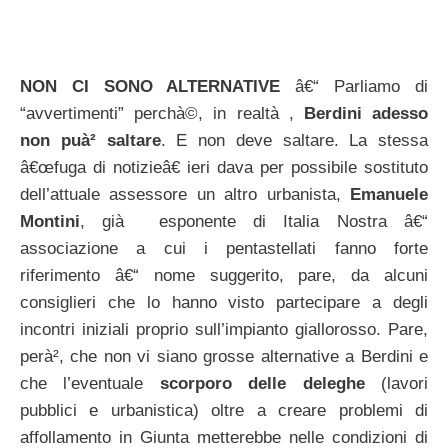
NON CI SONO ALTERNATIVE
â€“ Parliamo di
“avvertimenti” perchà©, in realtà ,
Berdini adesso
non puà² saltare
. E non deve saltare. La stessa
â€œfuga di notizieâ€ ieri dava per possibile sostituto
dell’attuale assessore un altro urbanista,
Emanuele
Montini
, già esponente di Italia Nostra â€“
associazione a cui i pentastellati fanno forte
riferimento â€“ nome suggerito, pare, da alcuni
consiglieri che lo hanno visto partecipare a degli
incontri iniziali proprio sull’impianto giallorosso. Pare,
perà², che non vi siano grosse alternative a Berdini e
che l’eventuale
scorporo delle deleghe
(lavori
pubblici e urbanistica) oltre a creare problemi di
affollamento in Giunta metterebbe nelle condizioni di