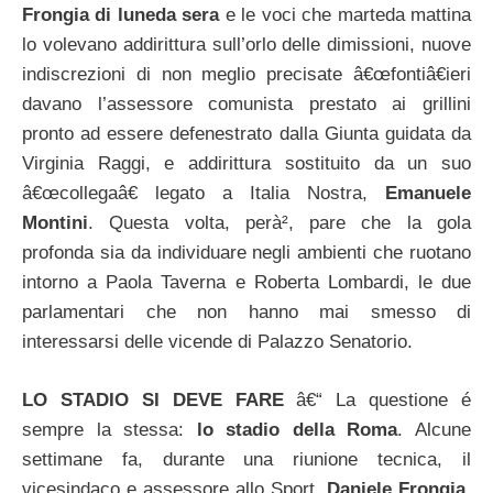
Frongia di luneda sera
e le voci che marteda mattina
lo volevano addirittura sull’orlo delle dimissioni, nuove
indiscrezioni di non meglio precisate â€œfontiâ€ieri
davano l’assessore comunista prestato ai grillini
pronto ad essere defenestrato dalla Giunta guidata da
Virginia Raggi, e addirittura sostituito da un suo
â€œcollegaâ€ legato a Italia Nostra,
Emanuele
Montini
. Questa volta, perà², pare che la gola
profonda sia da individuare negli ambienti che ruotano
intorno a Paola Taverna e Roberta Lombardi, le due
parlamentari che non hanno mai smesso di
interessarsi delle vicende di Palazzo Senatorio.
LO STADIO SI DEVE FARE
â€“ La questione é
sempre la stessa:
lo stadio della Roma
. Alcune
settimane fa, durante una riunione tecnica, il
vicesindaco e assessore allo Sport,
Daniele Frongia
,