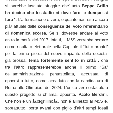
si sarebbe lasciato sfuggire che”tanto
Beppe Grillo
ha deciso che lo stadio si deve fare, e dunque si
farà
“. L’affermazione é vera, e quantomai resa ancora
pià¹ attuale dalle
conseguenze del voto referendario
di domenica scorsa
. Se si dovesse andare al voto
entro la metà del 2017, infatti, il M5S vorrebbe portare
come risultato elettorale nella Capitale il “tutto pronto”
per la prima pietra del nuovo impianto della società
giallorossa,
tema fortemente sentito in città
, che
tra l’altro rappresenterebbe anche il primo “Sa”
dell’amministrazione pentastellata, accusata di
opporsi a tutto, come accaduto con la candidatura di
Roma alle Olimpiadi del 2024. L’unico vero ostacolo a
questo progetto si chiama, appunto,
Paolo Berdini
.
Che non é un â€œgrillinoâ€, non é allineato al M5S e,
soprattutto, porta avanti con piglio d’altri tempi ideali