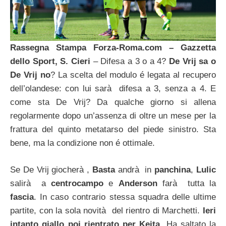
Rassegna Stampa Forza-Roma.com – Gazzetta
dello Sport, S. Cieri
– Difesa a 3 o a 4?
De Vrij sa o
De Vrij no
? La scelta del modulo é legata al recupero
dell’olandese: con lui sarà difesa a 3, senza a 4. E
come sta De Vrij? Da qualche giorno si allena
regolarmente dopo un’assenza di oltre un mese per la
frattura del quinto metatarso del piede sinistro. Sta
bene, ma la condizione non é ottimale.
Se De Vrij giocherà ,
Basta
andrà in
panchina
,
Lulic
salirà a
centrocampo
e
Anderson
farà tutta la
fascia
. In caso contrario stessa squadra delle ultime
partite, con la sola novità del rientro di Marchetti.
Ieri
intanto giallo poi rientrato per Keita
. Ha saltato la