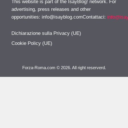
This website is part of the IsayBlog! network. For
advertising, press releases and other
opportunities:
info@isayblog.comContattaci
:
info@isa
Dichiarazione sulla Privacy (UE)
Cookie Policy (UE)
Forza-Roma.com © 2026. All right reserverd.