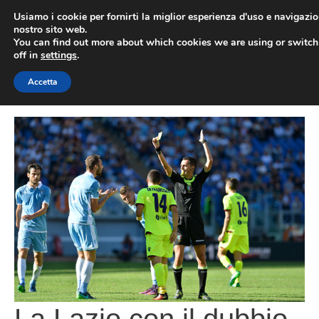
Vai
Usiamo i cookie per fornirti la miglior esperienza d'uso e navigazio
al
nostro sito web.
You can find out more about which cookies we are using or switc
contenuto
ME
off in
settings
.
Accetta
La Lazio con il dubbio