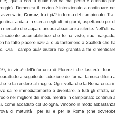
rile), quella con la quale non ha mai perso e ottenuto pià
pareggio). Domenica il terzino é intenzionato a continuare ne
n avversario,
Gomez
, tra i pià¹ in forma del campionato. Tra 
entina, andata in scena negli ultimi giorni, aspettando poi d
 mercato che appare ancora abbastanza silente. Nell’ultim
’incidente automobilistico che lo ha visto, suo malgrado
 non ha fatto piacere nà© al club tantomeno a Spalletti che h
no. Ora il campo puà² aiutare l’ex granata a far dimenticar
 in virtà¹ dell’infortunio di Florenzi che lascerà fuori i
oprattutto a seguito dell’adozione dell’ormai famosa difesa 
che lo fa rendere al meglio. Ogni volta che la Roma entra i
eve salire immediatamente e diventare, a tutti gli effetti, u
 ruolo nel migliore dei modi, mentre in campionato continua 
ossi, come accaduto col Bologna, vincono in modo abbastanz
prova di maturità per lui e per la Roma (che dovrebb