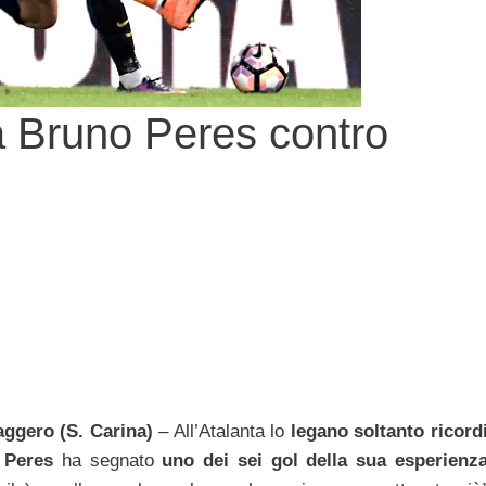
a Bruno Peres contro
ggero (S. Carina)
– All’Atalanta lo
legano soltanto ricord
 Peres
ha segnato
uno dei sei gol della sua esperienz