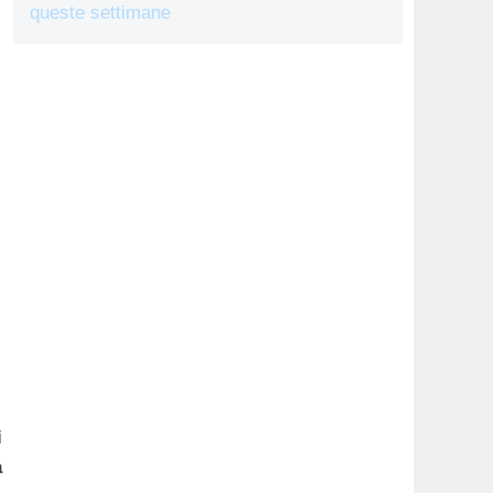
queste settimane
i
a