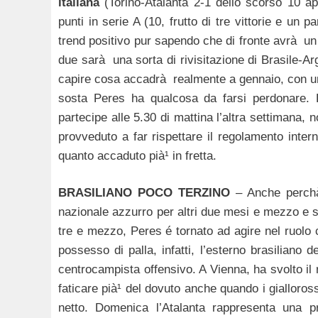
italiana
(Torino-Atalanta 2-1 dello scorso 10 ap
punti in serie A (10, frutto di tre vittorie e un 
trend positivo pur sapendo che di fronte avrà u
due sarà una sorta di rivisitazione di Brasile-Arg
capire cosa accadrà realmente a gennaio, con un
sosta Peres ha qualcosa da farsi perdonare. L
partecipe alle 5.30 di mattina l’altra settimana,
provveduto a far rispettare il regolamento inter
quanto accaduto pià¹ in fretta.
BRASILIANO POCO TERZINO
– Anche perchà©,
nazionale azzurro per altri due mesi e mezzo e s
tre e mezzo, Peres é tornato ad agire nel ruolo 
possesso di palla, infatti, l’esterno brasiliano d
centrocampista offensivo. A Vienna, ha svolto il
faticare pià¹ del dovuto anche quando i giallor
netto. Domenica l’Atalanta rappresenta una 