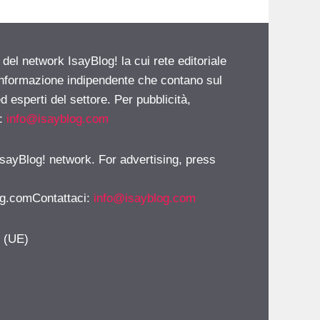
 del network IsayBlog! la cui rete editoriale
 informazione indipendente che contano sul
d esperti del settore. Per pubblicità,
i:
info@isayblog.com
 IsayBlog! network. For advertising, press
g.comContattaci
:
info@isayblog.com
y (UE)