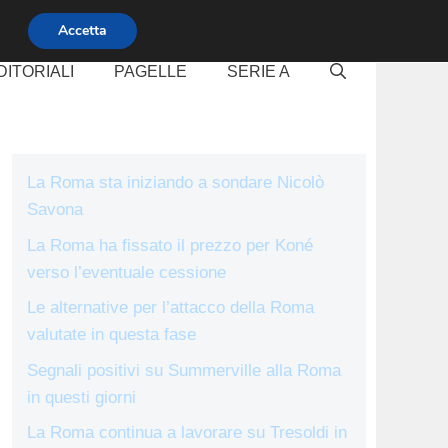
Accetta
DITORIALI
PAGELLE
SERIE A
La Roma sta iniziando a sondare Nicolò
Savona
La Roma ha fissato il prezzo per Koné
verso l’eventuale cessione
Le alternative per l’attacco della Roma
valutate in questa fase
Segnali positivi su Summerville alla Roma
in questi giorni
La Roma continua a lavorare su Tresoldi in