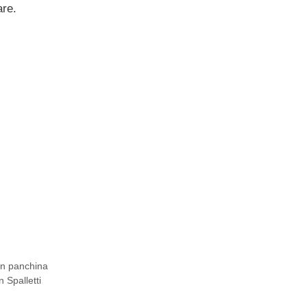
are.
in panchina
 Spalletti