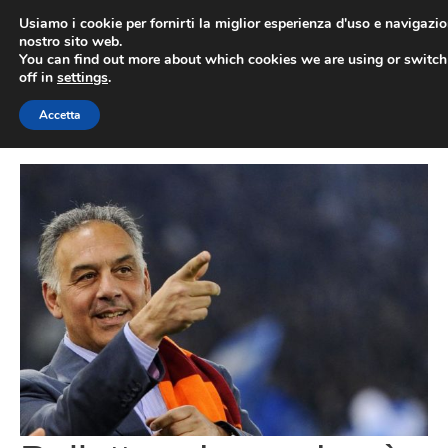
Vai
Usiamo i cookie per fornirti la miglior esperienza d'uso e navigazio
al
nostro sito web.
You can find out more about which cookies we are using or switc
contenuto
ME
off in
settings
.
Accetta