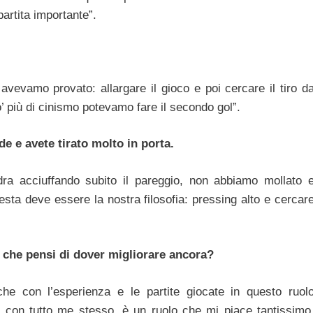
rtita importante”.
 avevamo provato: allargare il gioco e poi cercare il tiro d
’ più di cinismo potevamo fare il secondo gol”.
de e avete tirato molto in porta.
a acciuffando subito il pareggio, non abbiamo mollato 
esta deve essere la nostra filosofia: pressing alto e cercar
 che pensi di dover migliorare ancora?
che con l’esperienza e le partite giocate in questo ruol
o con tutto me stesso, è un ruolo che mi piace tantissimo