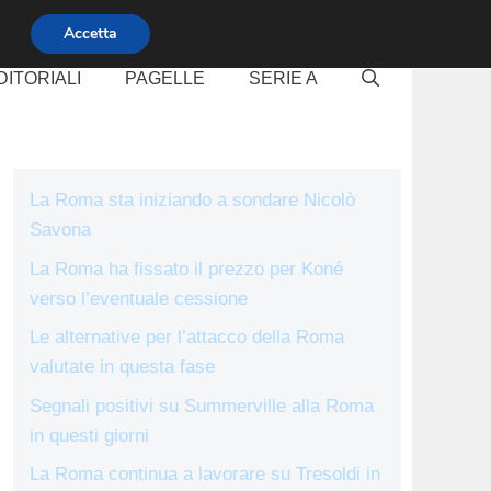
Accetta
DITORIALI
PAGELLE
SERIE A
La Roma sta iniziando a sondare Nicolò
Savona
La Roma ha fissato il prezzo per Koné
verso l’eventuale cessione
Le alternative per l’attacco della Roma
valutate in questa fase
Segnali positivi su Summerville alla Roma
in questi giorni
La Roma continua a lavorare su Tresoldi in