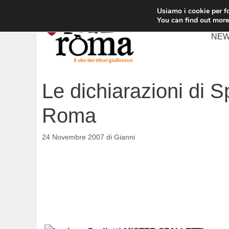
Vai
Usiamo i cookie per fo
al
You can find out more
contenuto
NE
Le dichiarazioni di S
Roma
24 Novembre 2007
di
Gianni