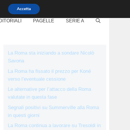
Accetta
DITORIALI
PAGELLE
SERIE A
La Roma sta iniziando a sondare Nicolò
Savona
La Roma ha fissato il prezzo per Koné
verso l’eventuale cessione
Le alternative per l’attacco della Roma
valutate in questa fase
Segnali positivi su Summerville alla Roma
in questi giorni
La Roma continua a lavorare su Tresoldi in