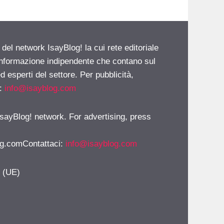
 del network IsayBlog! la cui rete editoriale
 informazione indipendente che contano sul
d esperti del settore. Per pubblicità,
i:
info@isayblog.com
 IsayBlog! network. For advertising, press
g.comContattaci
:
info@isayblog.com
y (UE)