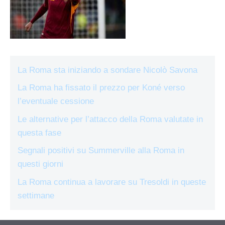
La Roma sta iniziando a sondare Nicolò Savona
La Roma ha fissato il prezzo per Koné verso
l’eventuale cessione
Le alternative per l’attacco della Roma valutate in
questa fase
Segnali positivi su Summerville alla Roma in
questi giorni
La Roma continua a lavorare su Tresoldi in queste
settimane