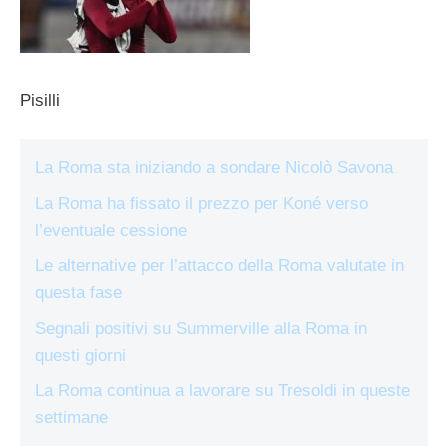
Pisilli
La Roma sta iniziando a sondare Nicolò Savona
La Roma ha fissato il prezzo per Koné verso
l’eventuale cessione
Le alternative per l’attacco della Roma valutate in
questa fase
Segnali positivi su Summerville alla Roma in
questi giorni
La Roma continua a lavorare su Tresoldi in queste
settimane