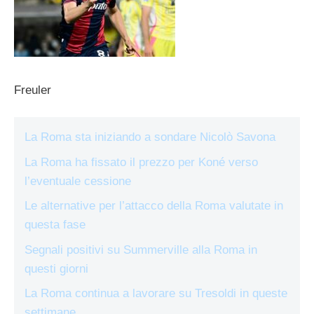
Freuler
La Roma sta iniziando a sondare Nicolò Savona
La Roma ha fissato il prezzo per Koné verso
l’eventuale cessione
Le alternative per l’attacco della Roma valutate in
questa fase
Segnali positivi su Summerville alla Roma in
questi giorni
La Roma continua a lavorare su Tresoldi in queste
settimane