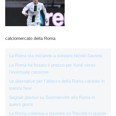
calciomercato della Roma
La Roma sta iniziando a sondare Nicolò Savona
La Roma ha fissato il prezzo per Koné verso
l’eventuale cessione
Le alternative per l’attacco della Roma valutate in
questa fase
Segnali positivi su Summerville alla Roma in
questi giorni
La Roma continua a lavorare su Tresoldi in queste