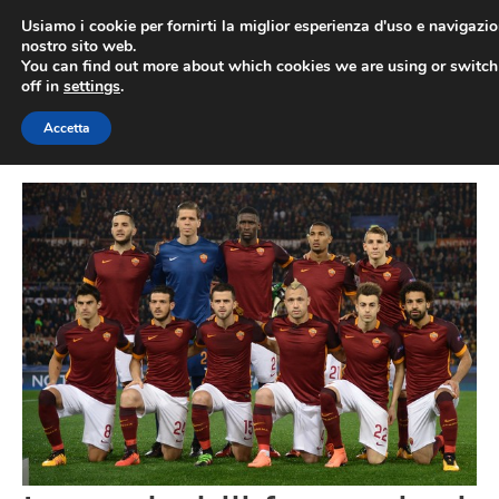
Vai
Usiamo i cookie per fornirti la miglior esperienza d'uso e navigazio
al
nostro sito web.
You can find out more about which cookies we are using or switc
contenuto
ME
off in
settings
.
Accetta