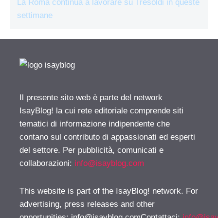
La Roma continua a lavorare su Tresoldi in queste
settimane
Il presente sito web è parte del network
IsayBlog! la cui rete editoriale comprende siti
tematici di informazione indipendente che
contano sul contributo di appassionati ed esperti
del settore. Per pubblicità, comunicati e
collaborazioni:
info@isayblog.com
This website is part of the IsayBlog! network. For
advertising, press releases and other
opportunities:
info@isayblog.comContattaci
:
info@isa